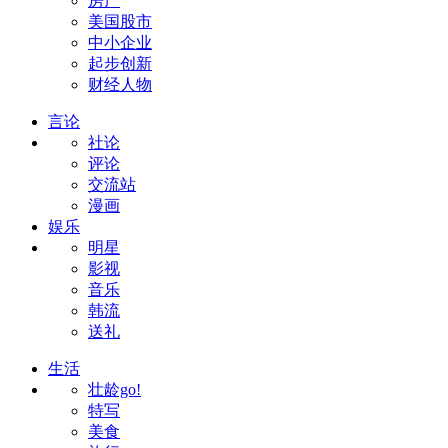
房产
美国股市
中小企业
起步创新
财经人物
言论
社论
评论
交流站
漫画
娱乐
明星
影视
音乐
韩流
送礼
生活
壮龄go!
特写
美食