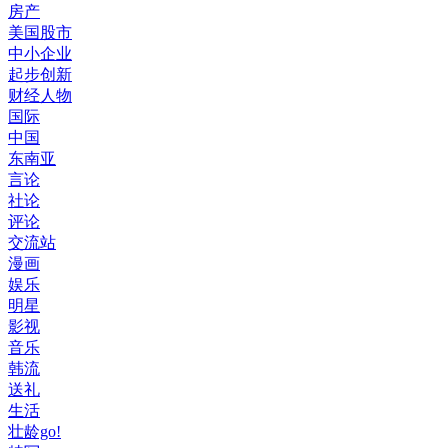
房产
美国股市
中小企业
起步创新
财经人物
国际
中国
东南亚
言论
社论
评论
交流站
漫画
娱乐
明星
影视
音乐
韩流
送礼
生活
壮龄go!