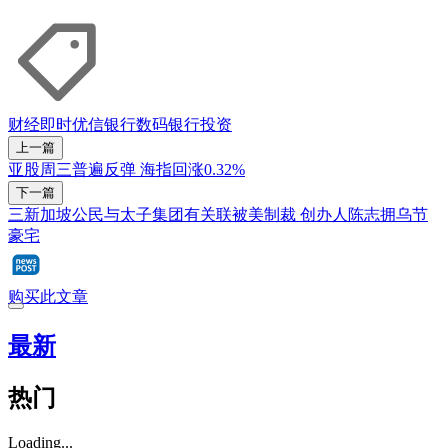
财经即时
优信银行
数码银行
投资
上一篇
亚股周三普遍反弹 海指回涨0.32%
下一篇
三新加坡公民与太子集团有关联被美制裁 创办人陈志拥乌节
豪宅
购买此文章
最新
热门
Loading...