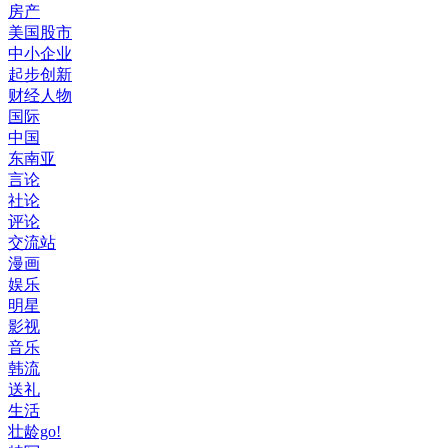
房产
美国股市
中小企业
起步创新
财经人物
国际
中国
东南亚
言论
社论
评论
交流站
漫画
娱乐
明星
影视
音乐
韩流
送礼
生活
壮龄go!