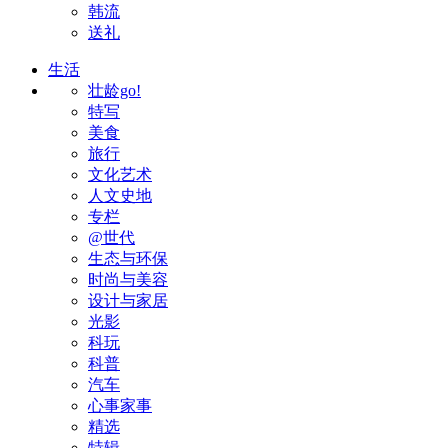
韩流
送礼
生活
壮龄go!
特写
美食
旅行
文化艺术
人文史地
专栏
@世代
生态与环保
时尚与美容
设计与家居
光影
科玩
科普
汽车
心事家事
精选
特辑