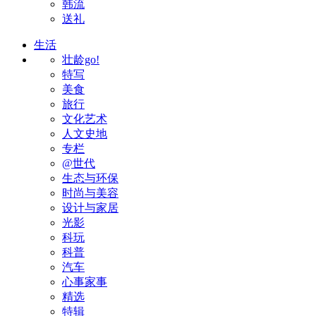
韩流
送礼
生活
壮龄go!
特写
美食
旅行
文化艺术
人文史地
专栏
@世代
生态与环保
时尚与美容
设计与家居
光影
科玩
科普
汽车
心事家事
精选
特辑