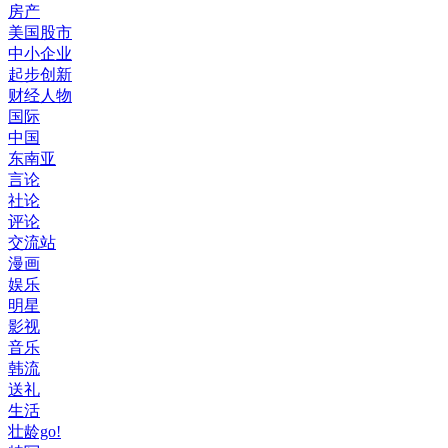
房产
美国股市
中小企业
起步创新
财经人物
国际
中国
东南亚
言论
社论
评论
交流站
漫画
娱乐
明星
影视
音乐
韩流
送礼
生活
壮龄go!