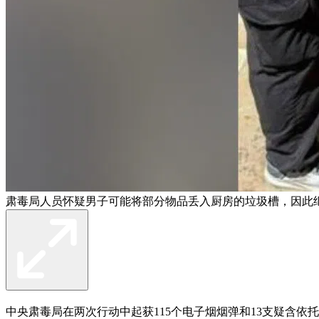
肃毒局人员怀疑男子可能将部分物品丢入厨房的垃圾槽，因此继
中央肃毒局在两次行动中起获115个电子烟烟弹和13支疑含依