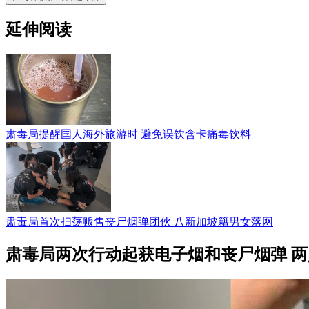
延伸阅读
肃毒局提醒国人海外旅游时 避免误饮含卡痛毒饮料
肃毒局首次扫荡贩售丧尸烟弹团伙 八新加坡籍男女落网
肃毒局两次行动起获电子烟和丧尸烟弹 