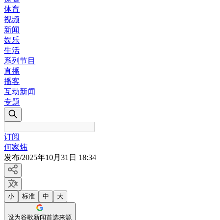
体育
视频
新闻
娱乐
生活
系列节目
直播
播客
互动新闻
专题
订阅
何家炜
发布
/
2025年10月31日 18:34
小
标准
中
大
设为谷歌新闻首选来源