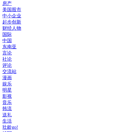
房产
美国股市
中小企业
起步创新
财经人物
国际
中国
东南亚
言论
社论
评论
交流站
漫画
娱乐
明星
影视
音乐
韩流
送礼
生活
壮龄go!