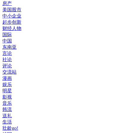
房产
美国股市
中小企业
起步创新
财经人物
国际
中国
东南亚
言论
社论
评论
交流站
漫画
娱乐
明星
影视
音乐
韩流
送礼
生活
壮龄go!