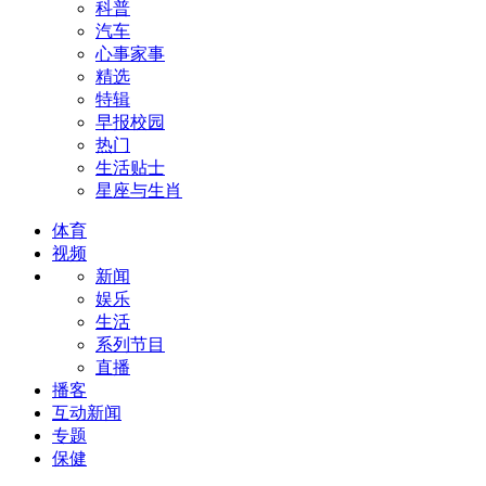
科普
汽车
心事家事
精选
特辑
早报校园
热门
生活贴士
星座与生肖
体育
视频
新闻
娱乐
生活
系列节目
直播
播客
互动新闻
专题
保健