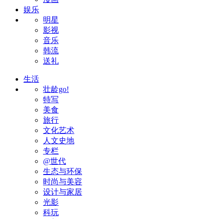
娱乐
明星
影视
音乐
韩流
送礼
生活
壮龄go!
特写
美食
旅行
文化艺术
人文史地
专栏
@世代
生态与环保
时尚与美容
设计与家居
光影
科玩