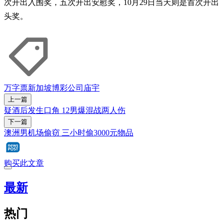
次开出入围奖，五次开出安慰奖，10月29日当天则是首次开出
头奖。
万字票
新加坡博彩公司
庙宇
上一篇
疑酒后发生口角 12男爆混战两人伤
下一篇
澳洲男机场偷窃 三小时偷3000元物品
购买此文章
最新
热门