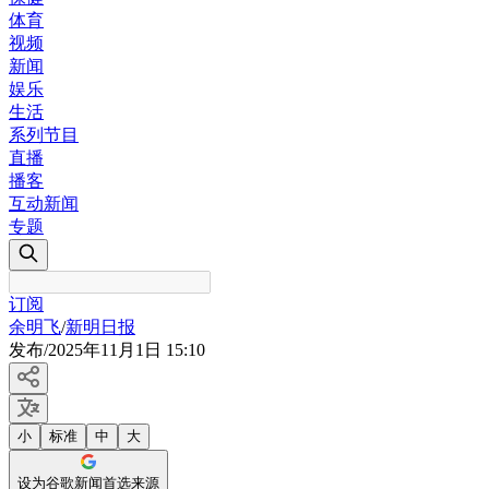
体育
视频
新闻
娱乐
生活
系列节目
直播
播客
互动新闻
专题
订阅
余明飞
/
新明日报
发布
/
2025年11月1日 15:10
小
标准
中
大
设为谷歌新闻首选来源