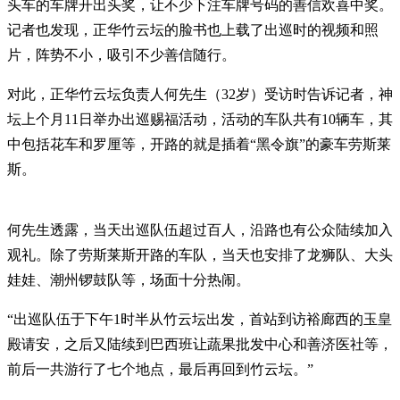
头车的车牌开出头奖，让不少下注车牌号码的善信欢喜中奖。
记者也发现，正华竹云坛的脸书也上载了出巡时的视频和照
片，阵势不小，吸引不少善信随行。
对此，正华竹云坛负责人何先生（32岁）受访时告诉记者，神
坛上个月11日举办出巡赐福活动，活动的车队共有10辆车，其
中包括花车和罗厘等，开路的就是插着“黑令旗”的豪车劳斯莱
斯。
何先生透露，当天出巡队伍超过百人，沿路也有公众陆续加入
观礼。除了劳斯莱斯开路的车队，当天也安排了龙狮队、大头
娃娃、潮州锣鼓队等，场面十分热闹。
“出巡队伍于下午1时半从竹云坛出发，首站到访裕廊西的玉皇
殿请安，之后又陆续到巴西班让蔬果批发中心和善济医社等，
前后一共游行了七个地点，最后再回到竹云坛。”