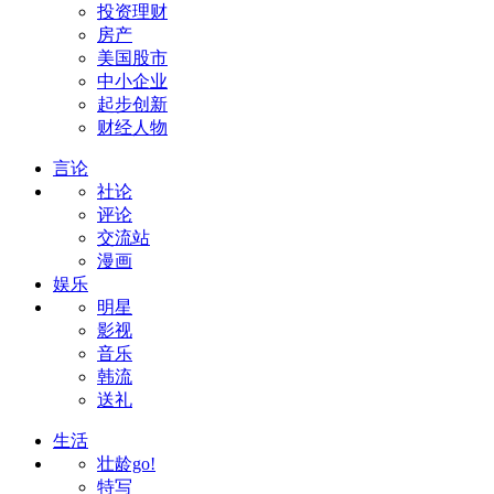
投资理财
房产
美国股市
中小企业
起步创新
财经人物
言论
社论
评论
交流站
漫画
娱乐
明星
影视
音乐
韩流
送礼
生活
壮龄go!
特写