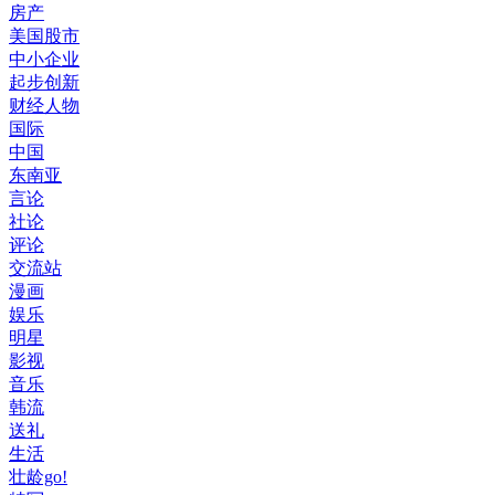
房产
美国股市
中小企业
起步创新
财经人物
国际
中国
东南亚
言论
社论
评论
交流站
漫画
娱乐
明星
影视
音乐
韩流
送礼
生活
壮龄go!