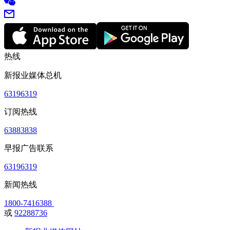
热线
新报业媒体总机
63196319
订阅热线
63883838
早报广告联系
63196319
新闻热线
1800-7416388
或
92288736