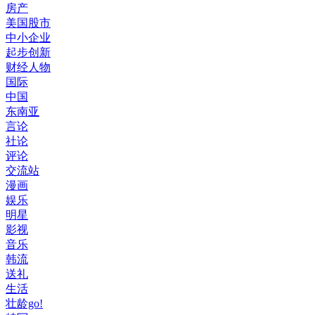
房产
美国股市
中小企业
起步创新
财经人物
国际
中国
东南亚
言论
社论
评论
交流站
漫画
娱乐
明星
影视
音乐
韩流
送礼
生活
壮龄go!