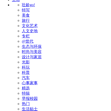
壮龄go!
特写
美食
旅行
文化艺术
人文史地
专栏
@世代
生态与环保
时尚与美容
设计与家居
光影
科玩
科普
汽车
心事家事
精选
特辑
早报校园
热门
生活贴士