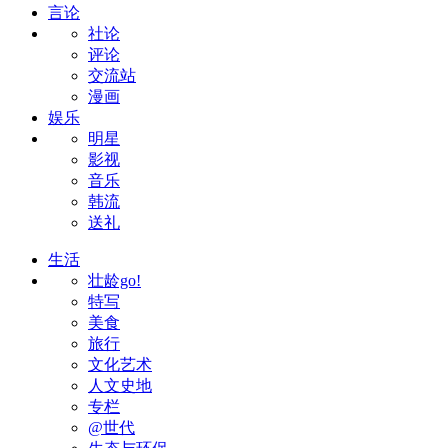
言论
社论
评论
交流站
漫画
娱乐
明星
影视
音乐
韩流
送礼
生活
壮龄go!
特写
美食
旅行
文化艺术
人文史地
专栏
@世代