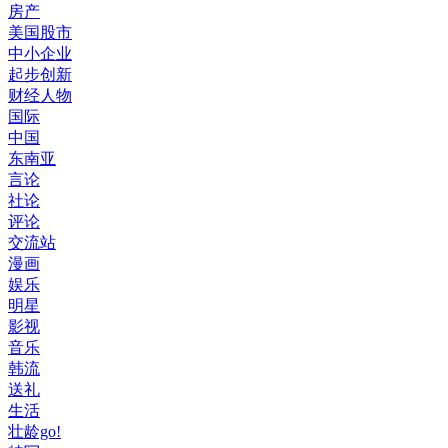
房产
美国股市
中小企业
起步创新
财经人物
国际
中国
东南亚
言论
社论
评论
交流站
漫画
娱乐
明星
影视
音乐
韩流
送礼
生活
壮龄go!