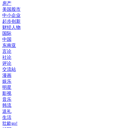
房产
美国股市
中小企业
起步创新
财经人物
国际
中国
东南亚
言论
社论
评论
交流站
漫画
娱乐
明星
影视
音乐
韩流
送礼
生活
壮龄go!