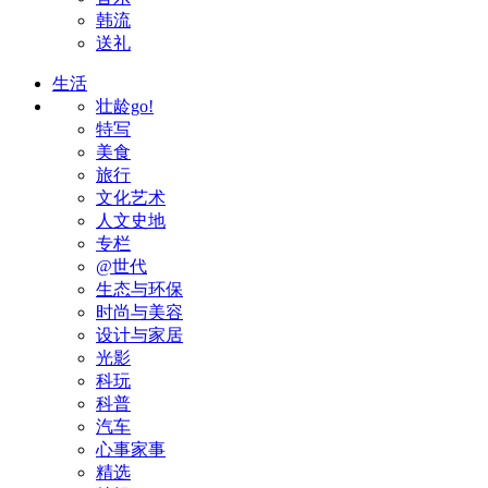
韩流
送礼
生活
壮龄go!
特写
美食
旅行
文化艺术
人文史地
专栏
@世代
生态与环保
时尚与美容
设计与家居
光影
科玩
科普
汽车
心事家事
精选