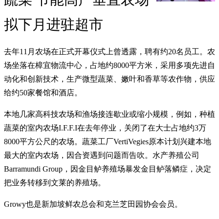
拟下月进驻超市
去年11月农场在正式开幕仪式上曾透露，聘有约20名员工。农
场坐落在樟宜物流中心，占地约8000平方米，采用多项先进自
动化和创新技术，生产微型蔬菜、嫩叶和香草等农作物，供应
给约50家餐馆和酒店。
本地几家高科技农场和渔场接连歇业或缩小规模，例如，种植
蔬菜的室内农场I.F.F.I在去年停业，关闭了在大士占地约3万
8000平方公尺的农场。蔬菜工厂VertiVegies原本计划兴建本地
最大的室内农场，因合资遇到问题而告吹。水产养殖公司
Barramundi Group，因金目鲈养殖场暴发金目鲈落鳞症，决定
把业务转移到文莱的养殖场。
Growy也是新加坡鲜农总会和克兰芝田园协会会员。