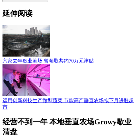
延伸阅读
六家去年歇业渔场 曾领取共约70万元津贴
运用创新科技生产微型蔬菜 节能高产垂直农场拟下月进驻超
市
经营不到一年 本地垂直农场Growy歇业
清盘