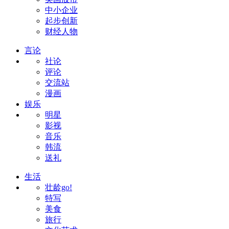
中小企业
起步创新
财经人物
言论
社论
评论
交流站
漫画
娱乐
明星
影视
音乐
韩流
送礼
生活
壮龄go!
特写
美食
旅行