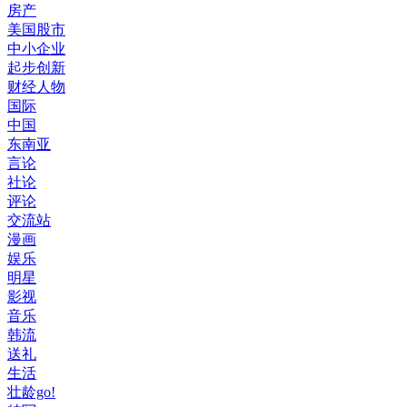
房产
美国股市
中小企业
起步创新
财经人物
国际
中国
东南亚
言论
社论
评论
交流站
漫画
娱乐
明星
影视
音乐
韩流
送礼
生活
壮龄go!