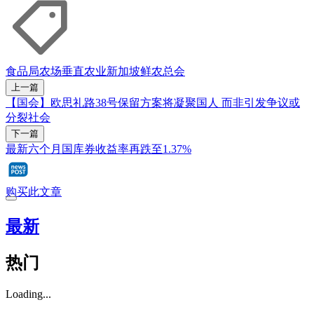
食品局
农场
垂直农业
新加坡鲜农总会
上一篇
【国会】欧思礼路38号保留方案将凝聚国人 而非引发争议或
分裂社会
下一篇
最新六个月国库券收益率再跌至1.37%
购买此文章
最新
热门
Loading...