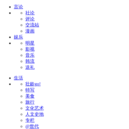
言论
社论
评论
交流站
漫画
娱乐
明星
影视
音乐
韩流
送礼
生活
壮龄go!
特写
美食
旅行
文化艺术
人文史地
专栏
@世代