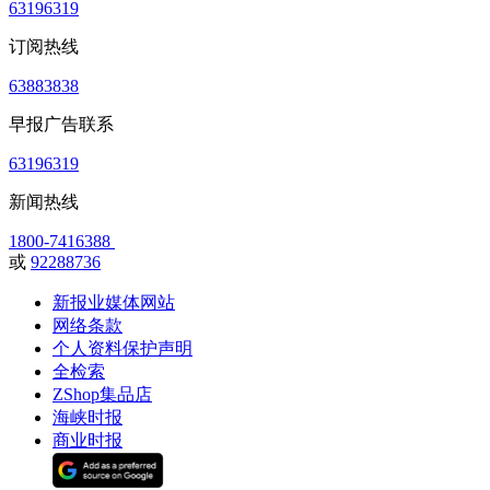
63196319
订阅热线
63883838
早报广告联系
63196319
新闻热线
1800-7416388
或
92288736
新报业媒体网站
网络条款
个人资料保护声明
全检索
ZShop集品店
海峡时报
商业时报