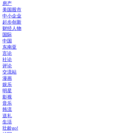
房产
美国股市
中小企业
起步创新
财经人物
国际
中国
东南亚
言论
社论
评论
交流站
漫画
娱乐
明星
影视
音乐
韩流
送礼
生活
壮龄go!