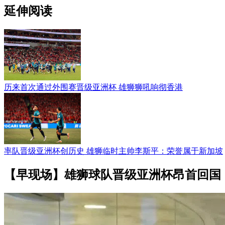
延伸阅读
历来首次通过外围赛晋级亚洲杯 雄狮狮吼响彻香港
率队晋级亚洲杯创历史 雄狮临时主帅李斯平：荣誉属于新加坡
【早现场】雄狮球队晋级亚洲杯昂首回国