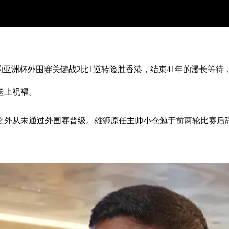
的亚洲杯外围赛关键战2比1逆转险胜香港，结束41年的漫长等待
送上祝福。
此之外从未通过外围赛晋级。雄狮原任主帅小仓勉于前两轮比赛