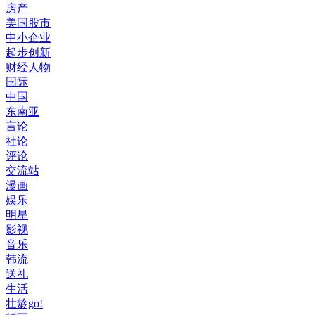
房产
美国股市
中小企业
起步创新
财经人物
国际
中国
东南亚
言论
社论
评论
交流站
漫画
娱乐
明星
影视
音乐
韩流
送礼
生活
壮龄go!