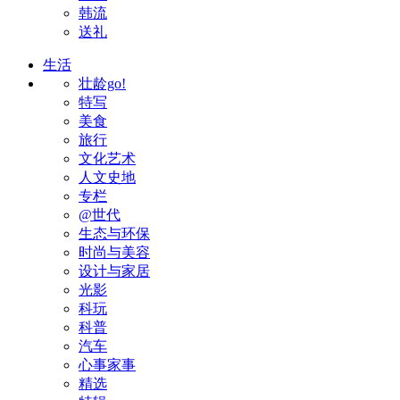
韩流
送礼
生活
壮龄go!
特写
美食
旅行
文化艺术
人文史地
专栏
@世代
生态与环保
时尚与美容
设计与家居
光影
科玩
科普
汽车
心事家事
精选