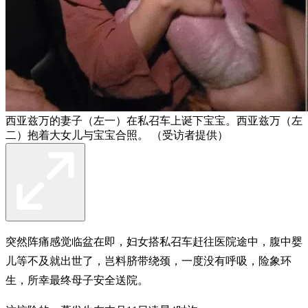
西亚兹万的妻子（左一）在私召车上诞下宝宝。西亚兹万（左
二）抱着大女儿与宝宝合照。 （受访者提供）
突然阵痛感觉临盆在即，妇女搭私召车赶往医院途中，腹中婴
儿等不及就出世了，岂料脐带绕颈，一度没有呼吸，险象环
生，所幸最终母子安全送院。