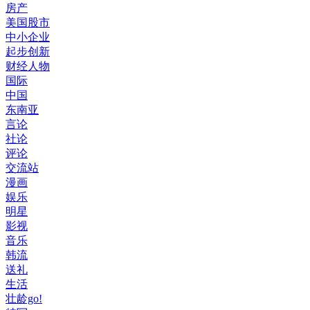
房产
美国股市
中小企业
起步创新
财经人物
国际
中国
东南亚
言论
社论
评论
交流站
漫画
娱乐
明星
影视
音乐
韩流
送礼
生活
壮龄go!