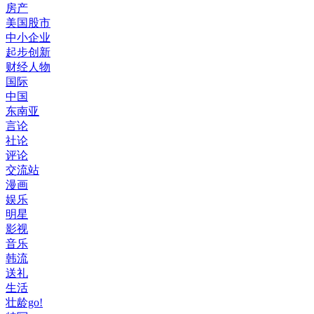
房产
美国股市
中小企业
起步创新
财经人物
国际
中国
东南亚
言论
社论
评论
交流站
漫画
娱乐
明星
影视
音乐
韩流
送礼
生活
壮龄go!