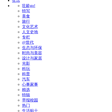
生活
壮龄go!
特写
美食
旅行
文化艺术
人文史地
专栏
@世代
生态与环保
时尚与美容
设计与家居
光影
科玩
科普
汽车
心事家事
精选
特辑
早报校园
热门
生活贴士