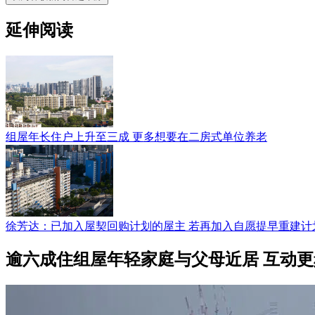
延伸阅读
组屋年长住户上升至三成 更多想要在二房式单位养老
徐芳达：已加入屋契回购计划的屋主 若再加入自愿提早重建计
逾六成住组屋年轻家庭与父母近居 互动更