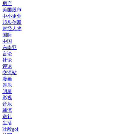
房产
美国股市
中小企业
起步创新
财经人物
国际
中国
东南亚
言论
社论
评论
交流站
漫画
娱乐
明星
影视
音乐
韩流
送礼
生活
壮龄go!