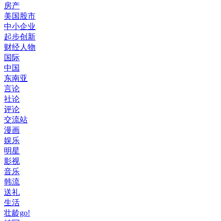
房产
美国股市
中小企业
起步创新
财经人物
国际
中国
东南亚
言论
社论
评论
交流站
漫画
娱乐
明星
影视
音乐
韩流
送礼
生活
壮龄go!