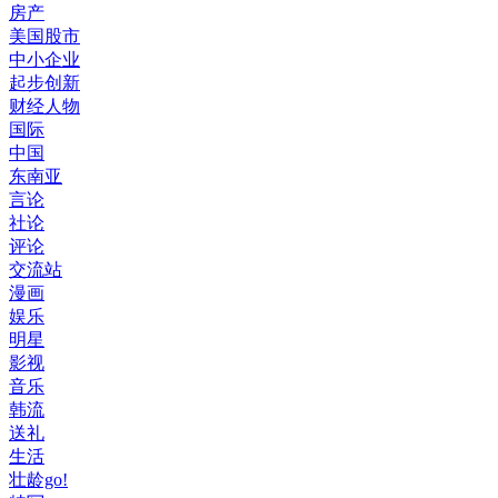
房产
美国股市
中小企业
起步创新
财经人物
国际
中国
东南亚
言论
社论
评论
交流站
漫画
娱乐
明星
影视
音乐
韩流
送礼
生活
壮龄go!