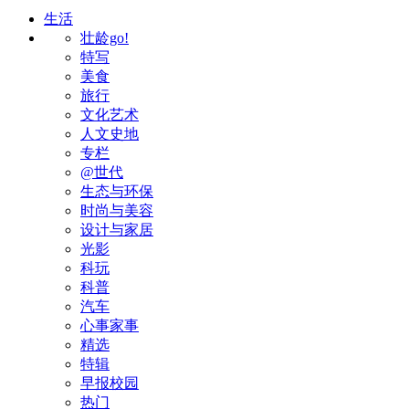
生活
壮龄go!
特写
美食
旅行
文化艺术
人文史地
专栏
@世代
生态与环保
时尚与美容
设计与家居
光影
科玩
科普
汽车
心事家事
精选
特辑
早报校园
热门