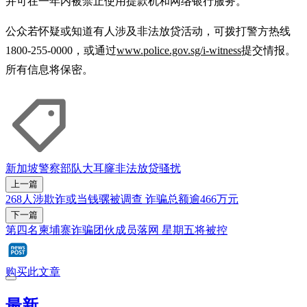
并可在一年内被禁止使用提款机和网络银行服务。
公众若怀疑或知道有人涉及非法放贷活动，可拨打警方热线
1800-255-0000，或通过
www.police.gov.sg/i-witness
提交情报。
所有信息将保密。
新加坡警察部队
大耳窿
非法放贷
骚扰
上一篇
268人涉欺诈或当钱骡被调查 诈骗总额逾466万元
下一篇
第四名柬埔寨诈骗团伙成员落网 星期五将被控
购买此文章
最新