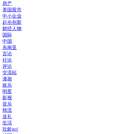
房产
美国股市
中小企业
起步创新
财经人物
国际
中国
东南亚
言论
社论
评论
交流站
漫画
娱乐
明星
影视
音乐
韩流
送礼
生活
壮龄go!