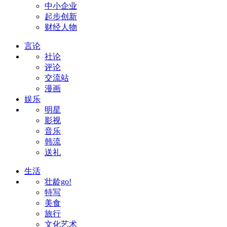
中小企业
起步创新
财经人物
言论
社论
评论
交流站
漫画
娱乐
明星
影视
音乐
韩流
送礼
生活
壮龄go!
特写
美食
旅行
文化艺术