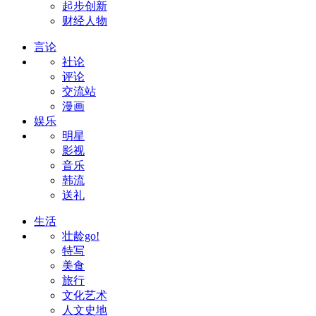
起步创新
财经人物
言论
社论
评论
交流站
漫画
娱乐
明星
影视
音乐
韩流
送礼
生活
壮龄go!
特写
美食
旅行
文化艺术
人文史地