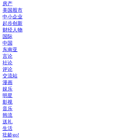
房产
美国股市
中小企业
起步创新
财经人物
国际
中国
东南亚
言论
社论
评论
交流站
漫画
娱乐
明星
影视
音乐
韩流
送礼
生活
壮龄go!