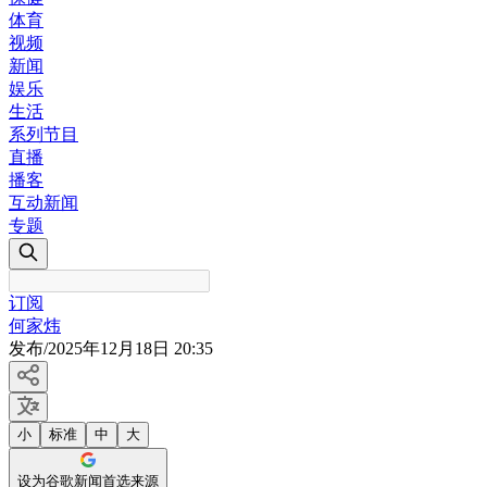
体育
视频
新闻
娱乐
生活
系列节目
直播
播客
互动新闻
专题
订阅
何家炜
发布
/
2025年12月18日 20:35
小
标准
中
大
设为谷歌新闻首选来源