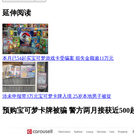
延伸阅读
本月已54起买宝可梦游戏卡受骗案 损失金额逾11万元
涉未申报带3万元宝可梦卡牌入境 25岁本地男子被捉
预购宝可梦卡牌被骗 警方两月接获近500