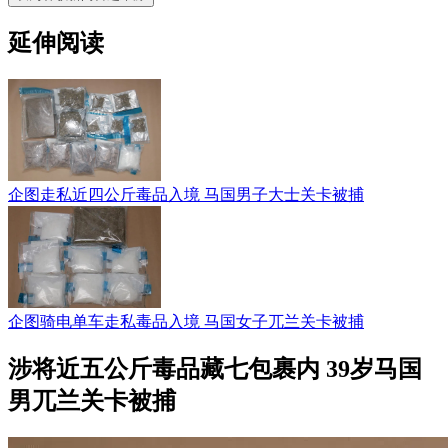
延伸阅读
企图走私近四公斤毒品入境 马国男子大士关卡被捕
企图骑电单车走私毒品入境 马国女子兀兰关卡被捕
涉将近五公斤毒品藏七包裹内 39岁马国
男兀兰关卡被捕