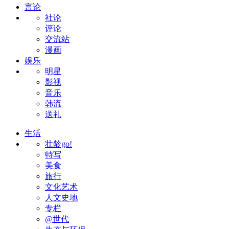
言论
社论
评论
交流站
漫画
娱乐
明星
影视
音乐
韩流
送礼
生活
壮龄go!
特写
美食
旅行
文化艺术
人文史地
专栏
@世代