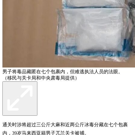
男子将毒品藏匿在七个包裹内，但难逃执法人员的法眼。
（移民与关卡局和中央肃毒局提供）
通关时涉将超过三公斤大麻和近两公斤冰毒分藏在七个包裹
内，39岁马来西亚籍男子兀兰关卡被捕。