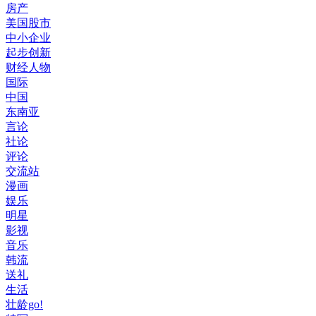
房产
美国股市
中小企业
起步创新
财经人物
国际
中国
东南亚
言论
社论
评论
交流站
漫画
娱乐
明星
影视
音乐
韩流
送礼
生活
壮龄go!