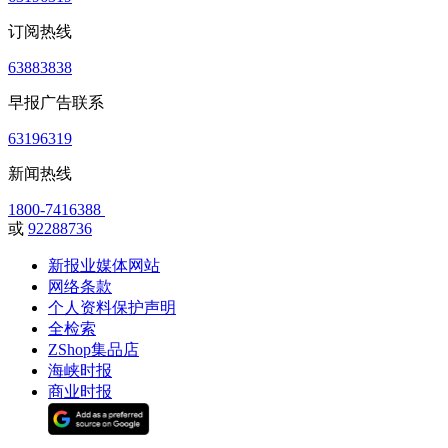
订阅热线
63883838
早报广告联系
63196319
新闻热线
1800-7416388
或
92288736
新报业媒体网站
网络条款
个人资料保护声明
全检索
ZShop集品店
海峡时报
商业时报