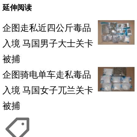
延伸阅读
企图走私近四公斤毒品
入境 马国男子大士关卡
被捕
企图骑电单车走私毒品
入境 马国女子兀兰关卡
被捕