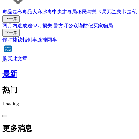
毒品走私
毒品
大麻
冰毒
中央肃毒局
移民与关卡局
兀兰关卡
走私
上一篇
两月内造成逾62万损失 警方吁公众谨防假买家骗局
下一篇
保时捷被指倒车连撞两车
购买此文章
最新
热门
Loading...
更多消息