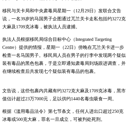
移民与关卡局和中央肃毒局星期一（12月29日）发联合文告
说，一名39岁的马国男子企图通过兀兰关卡走私包括约3272克
大麻及1709克冰毒，被执法人员逮捕。
执法人员根据移民局综合目标中心（Integrated Targeting
Centre）提供的情报，星期一（22日）傍晚在兀兰关卡进一步
检查一名马国男子。移民局人员在男子的行李中发现两个疑似
装有毒品的黑色包裹，于是立即通知肃毒局到场跟进调查，并
在继续检查后共发现七个疑似装有毒品的包裹。
文告说，这些包裹内共藏有约3272克大麻及1709克冰毒，黑市
值估计超过23万7000元，足以供约1440名毒虫吸食一周。
根据《滥用毒品法令》第七节条文，任何人进出口超过250克
冰毒或500克大麻，罪名一旦成立，可被判处死刑。