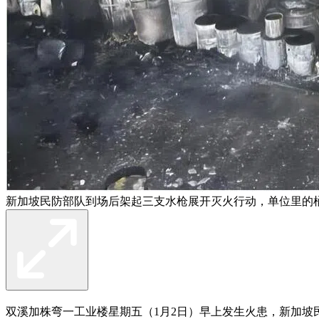
新加坡民防部队到场后架起三支水枪展开灭火行动，单位里的
双溪加株弯一工业楼星期五（1月2日）早上发生火患，新加坡