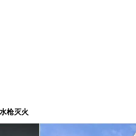
支水枪灭火