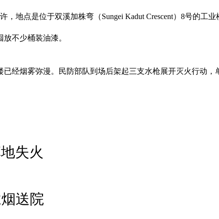
位于双溪加株弯（Sungei Kadut Crescent）8号的工业
囤放不少桶装油漆。
楼已经烟雾弥漫。民防部队到场后架起三支水枪展开灭火行动，
草地失火
浓烟送院