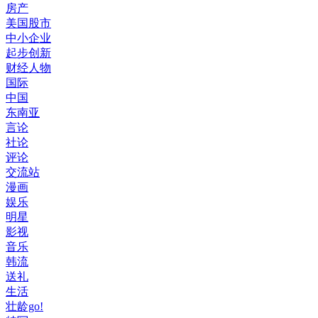
房产
美国股市
中小企业
起步创新
财经人物
国际
中国
东南亚
言论
社论
评论
交流站
漫画
娱乐
明星
影视
音乐
韩流
送礼
生活
壮龄go!