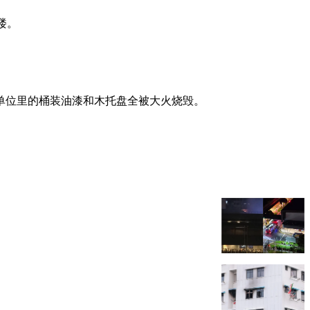
楼。
单位里的桶装油漆和木托盘全被大火烧毁。