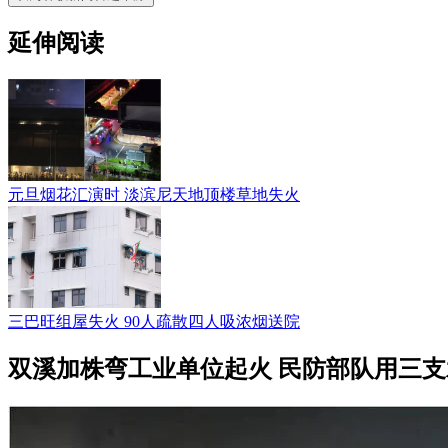
延伸阅读
元旦烟花汇演时 淡滨尼天地顶楼草地失火
三巴旺组屋失火 90人疏散四人吸浓烟送院
双溪加株弯工业单位起火 民防部队用三