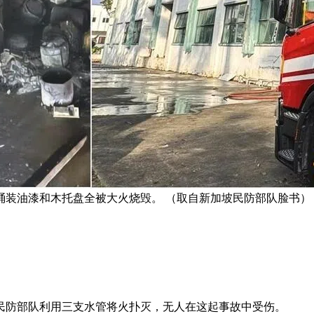
桶装油漆和木托盘全被大火烧毁。 （取自新加坡民防部队脸书）
民防部队利用三支水管将火扑灭，无人在这起事故中受伤。