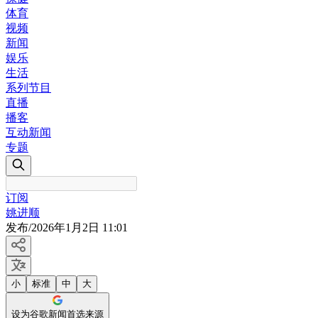
体育
视频
新闻
娱乐
生活
系列节目
直播
播客
互动新闻
专题
订阅
姚进顺
发布
/
2026年1月2日 11:01
小
标准
中
大
设为谷歌新闻首选来源