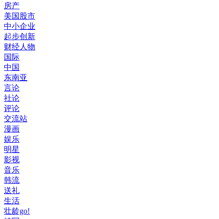
房产
美国股市
中小企业
起步创新
财经人物
国际
中国
东南亚
言论
社论
评论
交流站
漫画
娱乐
明星
影视
音乐
韩流
送礼
生活
壮龄go!