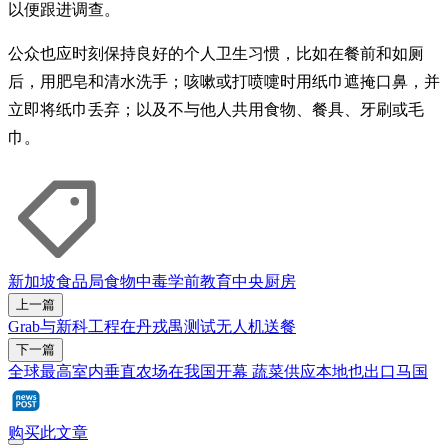
以便跟进调查。
公众也应时刻保持良好的个人卫生习惯，比如在餐前和如厕
后，用肥皂和清水洗手；咳嗽或打喷嚏时用纸巾遮掩口鼻，并
立即将纸巾丢弃；以及不与他人共用食物、餐具、牙刷或毛
巾。
新加坡食品局
食物中毒
学前教育
中央厨房
上一篇
Grab与新科工程在丹戎禺测试无人机送餐
下一篇
全球最高室内垂直农场在我国开幕 蔬菜供应本地也出口马国
购买此文章