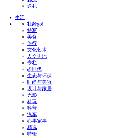
送礼
生活
壮龄go!
特写
美食
旅行
文化艺术
人文史地
专栏
@世代
生态与环保
时尚与美容
设计与家居
光影
科玩
科普
汽车
心事家事
精选
特辑