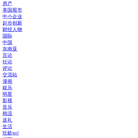
房产
美国股市
中小企业
起步创新
财经人物
国际
中国
东南亚
言论
社论
评论
交流站
漫画
娱乐
明星
影视
音乐
韩流
送礼
生活
壮龄go!