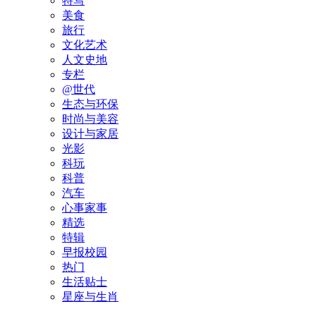
特写
美食
旅行
文化艺术
人文史地
专栏
@世代
生态与环保
时尚与美容
设计与家居
光影
科玩
科普
汽车
心事家事
精选
特辑
早报校园
热门
生活贴士
星座与生肖