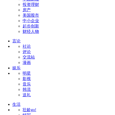
投资理财
房产
美国股市
中小企业
起步创新
财经人物
言论
社论
评论
交流站
漫画
娱乐
明星
影视
音乐
韩流
送礼
生活
壮龄go!