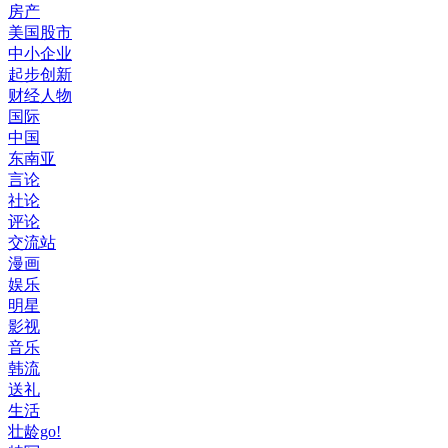
房产
美国股市
中小企业
起步创新
财经人物
国际
中国
东南亚
言论
社论
评论
交流站
漫画
娱乐
明星
影视
音乐
韩流
送礼
生活
壮龄go!