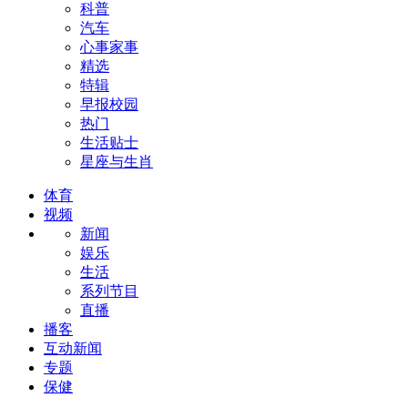
科普
汽车
心事家事
精选
特辑
早报校园
热门
生活贴士
星座与生肖
体育
视频
新闻
娱乐
生活
系列节目
直播
播客
互动新闻
专题
保健