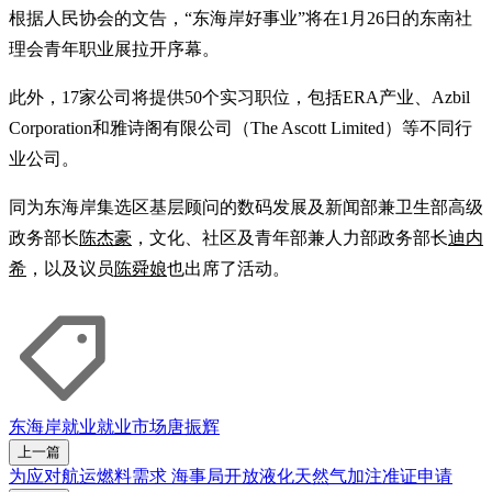
根据人民协会的文告，“东海岸好事业”将在1月26日的东南社
理会青年职业展拉开序幕。
此外，17家公司将提供50个实习职位，包括ERA产业、Azbil
Corporation和雅诗阁有限公司（The Ascott Limited）等不同行
业公司。
同为东海岸集选区基层顾问的数码发展及新闻部兼卫生部高级
政务部长
陈杰豪
，文化、社区及青年部兼人力部政务部长
迪内
希
，以及议员
陈舜娘
也出席了活动。
东海岸
就业
就业市场
唐振辉
上一篇
为应对航运燃料需求 海事局开放液化天然气加注准证申请