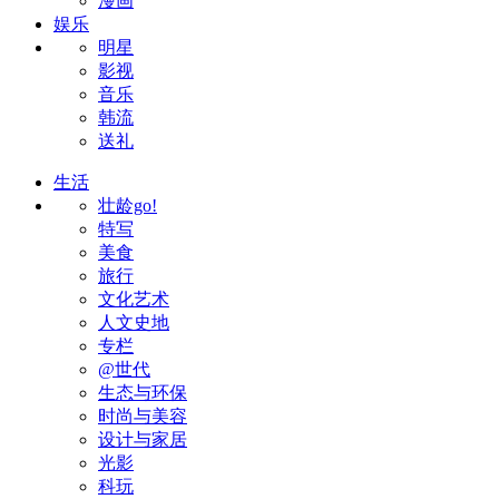
漫画
娱乐
明星
影视
音乐
韩流
送礼
生活
壮龄go!
特写
美食
旅行
文化艺术
人文史地
专栏
@世代
生态与环保
时尚与美容
设计与家居
光影
科玩