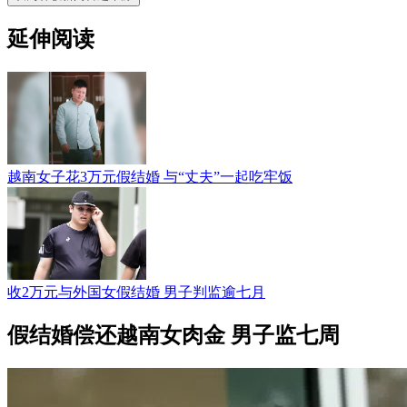
延伸阅读
越南女子花3万元假结婚 与“丈夫”一起吃牢饭
收2万元与外国女假结婚 男子判监逾七月
假结婚偿还越南女肉金 男子监七周