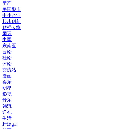
房产
美国股市
中小企业
起步创新
财经人物
国际
中国
东南亚
言论
社论
评论
交流站
漫画
娱乐
明星
影视
音乐
韩流
送礼
生活
壮龄go!