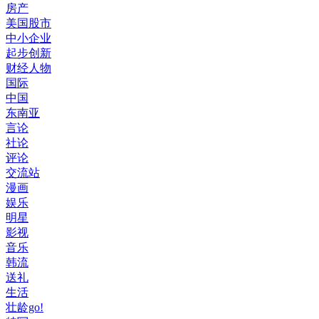
房产
美国股市
中小企业
起步创新
财经人物
国际
中国
东南亚
言论
社论
评论
交流站
漫画
娱乐
明星
影视
音乐
韩流
送礼
生活
壮龄go!