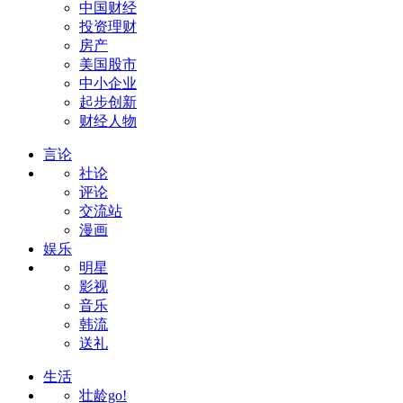
中国财经
投资理财
房产
美国股市
中小企业
起步创新
财经人物
言论
社论
评论
交流站
漫画
娱乐
明星
影视
音乐
韩流
送礼
生活
壮龄go!