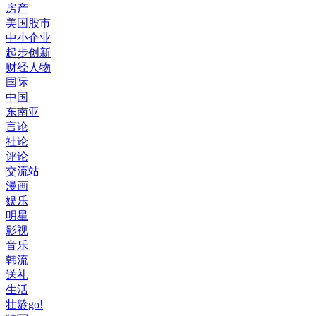
房产
美国股市
中小企业
起步创新
财经人物
国际
中国
东南亚
言论
社论
评论
交流站
漫画
娱乐
明星
影视
音乐
韩流
送礼
生活
壮龄go!