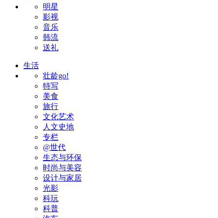
明星
影视
音乐
韩流
送礼
生活
壮龄go!
特写
美食
旅行
文化艺术
人文史地
专栏
@世代
生态与环保
时尚与美容
设计与家居
光影
科玩
科普