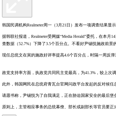
韩国民调机构Realmeter周一（3月21日）发布一项调查
据韩联社报道，Realmeter受网媒“Media Herald”委
查数据（52.7%）下降了3.5个百分点。不看好尹锡悦施政前景的
现任总统文在寅的施政好评率提高4.6个百分点，时隔一周反弹至4
政党支持率方面，执政党共同民主党最高，为41.3%，较上次调查
此外，韩国网民在总统府青瓦台官网问政平台发起的反对候任总
请愿书称，尹锡悦为了自我满足，正在胁迫国家安全的最后堡垒—
原则上，主管相应事务的总统幕僚、部长或副部长等官员要正式