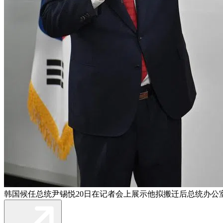
韩国候任总统尹锡悦20日在记者会上展示他拟搬迁后总统办公