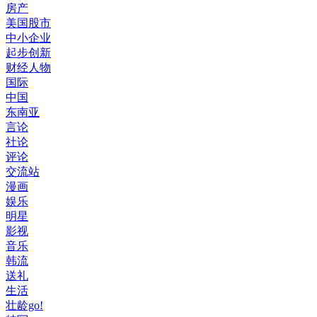
房产
美国股市
中小企业
起步创新
财经人物
国际
中国
东南亚
言论
社论
评论
交流站
漫画
娱乐
明星
影视
音乐
韩流
送礼
生活
壮龄go!