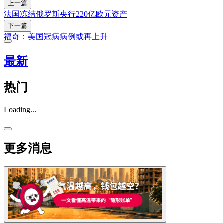
上一篇
法国冻结俄罗斯央行220亿欧元资产
下一篇
福奇：美国冠病病例或再上升
最新
热门
Loading...
更多消息