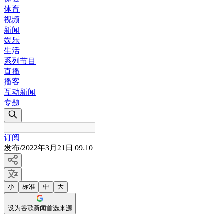
体育
视频
新闻
娱乐
生活
系列节目
直播
播客
互动新闻
专题
订阅
发布
/
2022年3月21日 09:10
小
标准
中
大
设为谷歌新闻首选来源