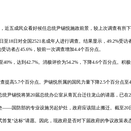
结果显示，近五成民众看好候任总统尹锡悦施政前景，较上次调查有所
托，在本月14日至18日对全国2521名成年人进行调查。结果显示，49.
受访者占45.6%，较前一次调查增加4.4个百分点。
0%，达到42.7%。消极评价为54.2%，下降4.6个百分点。
提高5.7个百分点。尹锡悦所属的国民力量下降2.5个百分点至40
统尹锡悦将第20届总统办公室从青瓦台迁往龙山的请愿，已在2
—国防部的专业设施另起炉灶，政府应该阻止搬迁。截至20日晚1
答复“达标”请愿。因此，现政府是否对下届政府的争议政策表