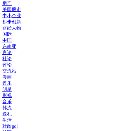
房产
美国股市
中小企业
起步创新
财经人物
国际
中国
东南亚
言论
社论
评论
交流站
漫画
娱乐
明星
影视
音乐
韩流
送礼
生活
壮龄go!