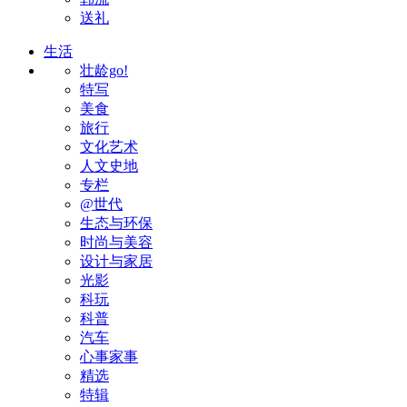
送礼
生活
壮龄go!
特写
美食
旅行
文化艺术
人文史地
专栏
@世代
生态与环保
时尚与美容
设计与家居
光影
科玩
科普
汽车
心事家事
精选
特辑