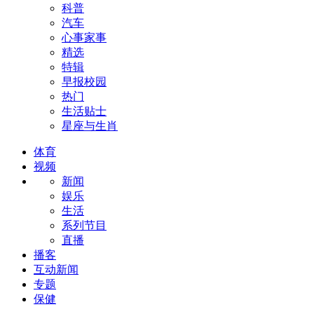
科普
汽车
心事家事
精选
特辑
早报校园
热门
生活贴士
星座与生肖
体育
视频
新闻
娱乐
生活
系列节目
直播
播客
互动新闻
专题
保健