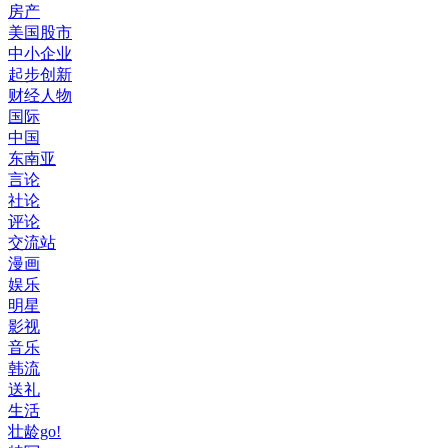
房产
美国股市
中小企业
起步创新
财经人物
国际
中国
东南亚
言论
社论
评论
交流站
漫画
娱乐
明星
影视
音乐
韩流
送礼
生活
壮龄go!