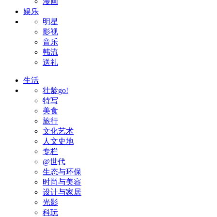
漫画
娱乐
明星
影视
音乐
韩流
送礼
生活
壮龄go!
特写
美食
旅行
文化艺术
人文史地
专栏
@世代
生态与环保
时尚与美容
设计与家居
光影
科玩