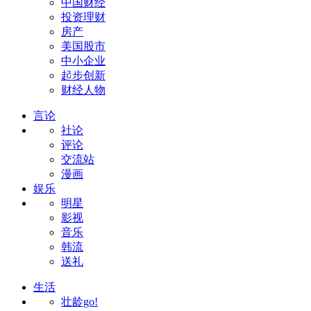
中国财经
投资理财
房产
美国股市
中小企业
起步创新
财经人物
言论
社论
评论
交流站
漫画
娱乐
明星
影视
音乐
韩流
送礼
生活
壮龄go!