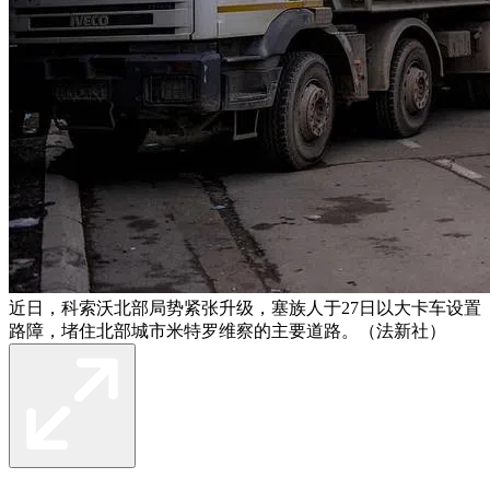
近日，科索沃北部局势紧张升级，塞族人于27日以大卡车设置
路障，堵住北部城市米特罗维察的主要道路。（法新社）