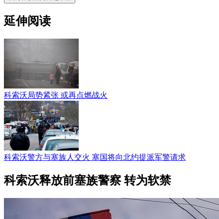
延伸阅读
科索沃局势紧张 或再点燃战火
科索沃警方与塞族人交火 塞国将向北约提派军警请求
科索沃释放前塞族警察 转为软禁