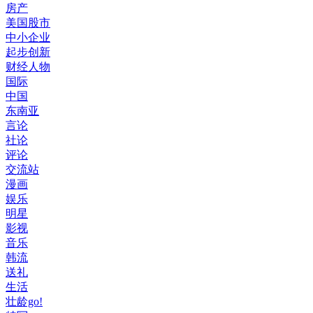
房产
美国股市
中小企业
起步创新
财经人物
国际
中国
东南亚
言论
社论
评论
交流站
漫画
娱乐
明星
影视
音乐
韩流
送礼
生活
壮龄go!