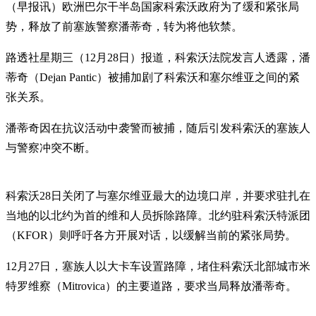
（早报讯）欧洲巴尔干半岛国家科索沃政府为了缓和紧张局
势，释放了前塞族警察潘蒂奇，转为将他软禁。
路透社星期三（12月28日）报道，科索沃法院发言人透露，潘
蒂奇（Dejan Pantic）被捕加剧了科索沃和塞尔维亚之间的紧
张关系。
潘蒂奇因在抗议活动中袭警而被捕，随后引发科索沃的塞族人
与警察冲突不断。
科索沃28日关闭了与塞尔维亚最大的边境口岸，并要求驻扎在
当地的以北约为首的维和人员拆除路障。北约驻科索沃特派团
（KFOR）则呼吁各方开展对话，以缓解当前的紧张局势。
12月27日，塞族人以大卡车设置路障，堵住科索沃北部城市米
特罗维察（Mitrovica）的主要道路，要求当局释放潘蒂奇。