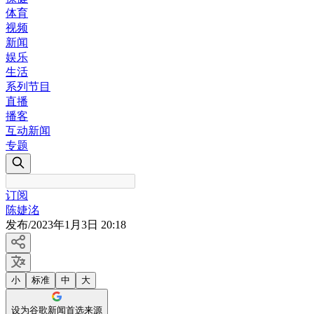
体育
视频
新闻
娱乐
生活
系列节目
直播
播客
互动新闻
专题
订阅
陈婕洺
发布
/
2023年1月3日 20:18
小
标准
中
大
设为谷歌新闻首选来源