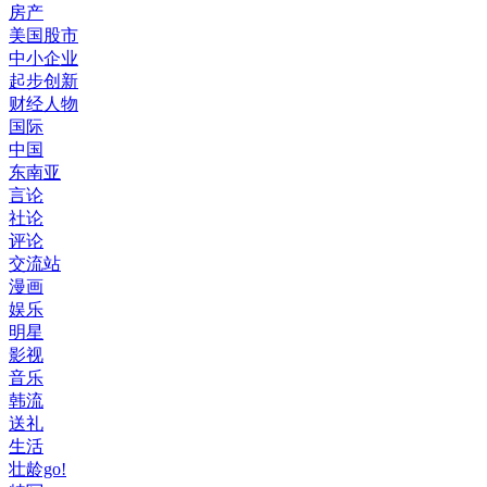
房产
美国股市
中小企业
起步创新
财经人物
国际
中国
东南亚
言论
社论
评论
交流站
漫画
娱乐
明星
影视
音乐
韩流
送礼
生活
壮龄go!