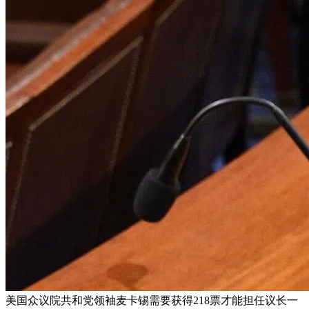
美国众议院共和党领袖麦卡锡需要获得218票才能担任议长一