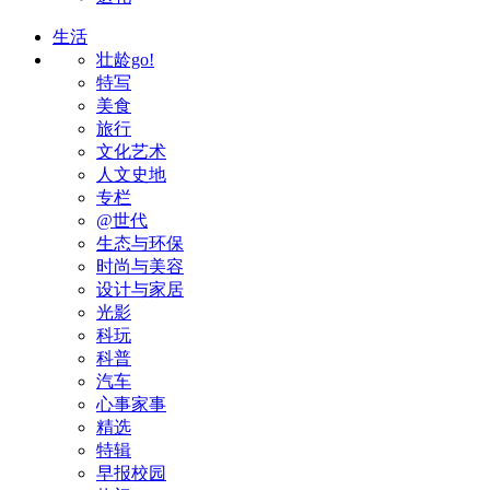
生活
壮龄go!
特写
美食
旅行
文化艺术
人文史地
专栏
@世代
生态与环保
时尚与美容
设计与家居
光影
科玩
科普
汽车
心事家事
精选
特辑
早报校园