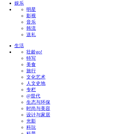
娱乐
明星
影视
音乐
韩流
送礼
生活
壮龄go!
特写
美食
旅行
文化艺术
人文史地
专栏
@世代
生态与环保
时尚与美容
设计与家居
光影
科玩
科普