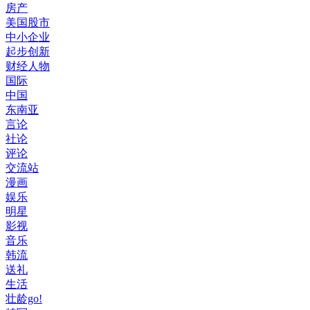
房产
美国股市
中小企业
起步创新
财经人物
国际
中国
东南亚
言论
社论
评论
交流站
漫画
娱乐
明星
影视
音乐
韩流
送礼
生活
壮龄go!