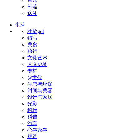
音乐
韩流
送礼
生活
壮龄go!
特写
美食
旅行
文化艺术
人文史地
专栏
@世代
生态与环保
时尚与美容
设计与家居
光影
科玩
科普
汽车
心事家事
精选