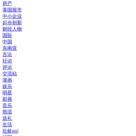
房产
美国股市
中小企业
起步创新
财经人物
国际
中国
东南亚
言论
社论
评论
交流站
漫画
娱乐
明星
影视
音乐
韩流
送礼
生活
壮龄go!