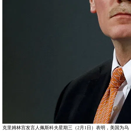
克里姆林宫发言人佩斯科夫星期三（2月1日）表明，美国为乌