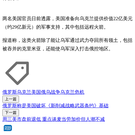
两名美国官员日前透露，美国准备向乌克兰提供价值22亿美元
（约29亿新元）的军事支持，其中包括远程火箭。
报道称，这类火箭除了能让乌军通过武力夺回所有领土，包括
被吞并的克里米亚，还能使乌军深入打击俄控地区。
俄罗斯
乌克兰
美国
俄乌战争
乌克兰危机
上一篇
俄罗斯称是美国破坏《新削减战略武器条约》基础
下一篇
周三美市盘前退低 重点谈麦当劳加价但人潮不减