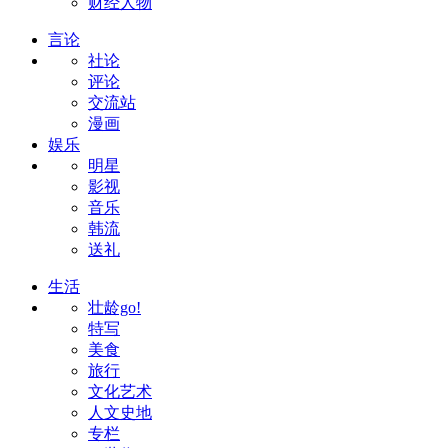
财经人物
言论
社论
评论
交流站
漫画
娱乐
明星
影视
音乐
韩流
送礼
生活
壮龄go!
特写
美食
旅行
文化艺术
人文史地
专栏