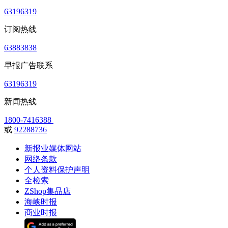
63196319
订阅热线
63883838
早报广告联系
63196319
新闻热线
1800-7416388
或
92288736
新报业媒体网站
网络条款
个人资料保护声明
全检索
ZShop集品店
海峡时报
商业时报