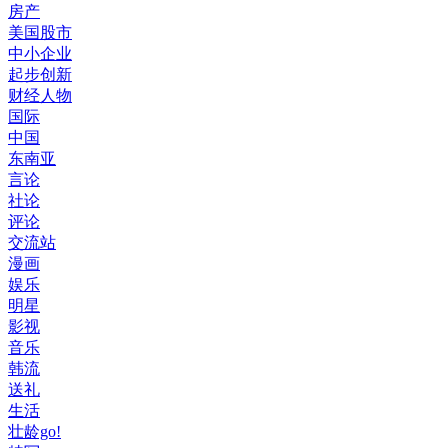
房产
美国股市
中小企业
起步创新
财经人物
国际
中国
东南亚
言论
社论
评论
交流站
漫画
娱乐
明星
影视
音乐
韩流
送礼
生活
壮龄go!