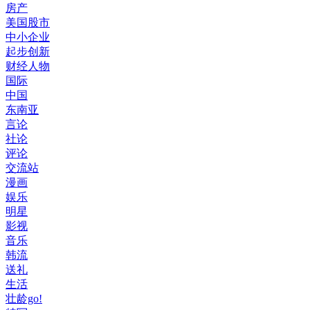
房产
美国股市
中小企业
起步创新
财经人物
国际
中国
东南亚
言论
社论
评论
交流站
漫画
娱乐
明星
影视
音乐
韩流
送礼
生活
壮龄go!