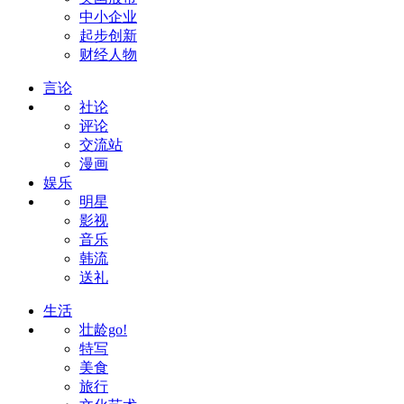
中小企业
起步创新
财经人物
言论
社论
评论
交流站
漫画
娱乐
明星
影视
音乐
韩流
送礼
生活
壮龄go!
特写
美食
旅行