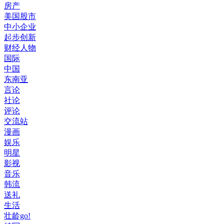
房产
美国股市
中小企业
起步创新
财经人物
国际
中国
东南亚
言论
社论
评论
交流站
漫画
娱乐
明星
影视
音乐
韩流
送礼
生活
壮龄go!