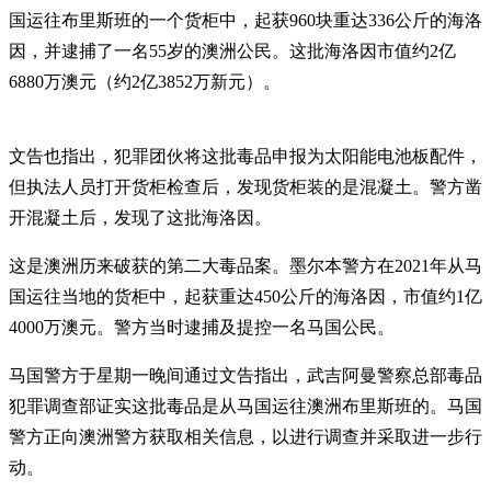
国运往布里斯班的一个货柜中，起获960块重达336公斤的海洛
因，并逮捕了一名55岁的澳洲公民。这批海洛因市值约2亿
6880万澳元（约2亿3852万新元）。
文告也指出，犯罪团伙将这批毒品申报为太阳能电池板配件，
但执法人员打开货柜检查后，发现货柜装的是混凝土。警方凿
开混凝土后，发现了这批海洛因。
这是澳洲历来破获的第二大毒品案。墨尔本警方在2021年从马
国运往当地的货柜中，起获重达450公斤的海洛因，市值约1亿
4000万澳元。警方当时逮捕及提控一名马国公民。
马国警方于星期一晚间通过文告指出，武吉阿曼警察总部毒品
犯罪调查部证实这批毒品是从马国运往澳洲布里斯班的。马国
警方正向澳洲警方获取相关信息，以进行调查并采取进一步行
动。