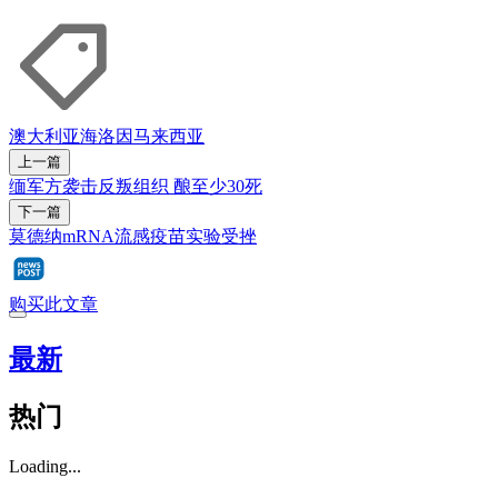
澳大利亚
海洛因
马来西亚
上一篇
缅军方袭击反叛组织 酿至少30死
下一篇
莫德纳mRNA流感疫苗实验受挫
购买此文章
最新
热门
Loading...