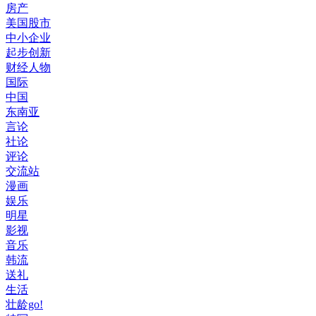
房产
美国股市
中小企业
起步创新
财经人物
国际
中国
东南亚
言论
社论
评论
交流站
漫画
娱乐
明星
影视
音乐
韩流
送礼
生活
壮龄go!