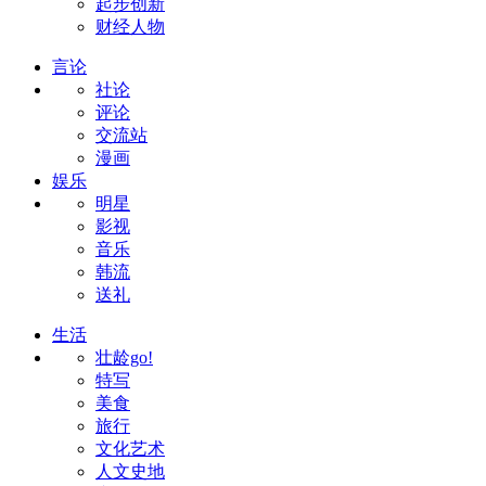
起步创新
财经人物
言论
社论
评论
交流站
漫画
娱乐
明星
影视
音乐
韩流
送礼
生活
壮龄go!
特写
美食
旅行
文化艺术
人文史地