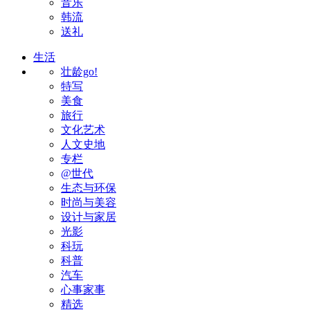
音乐
韩流
送礼
生活
壮龄go!
特写
美食
旅行
文化艺术
人文史地
专栏
@世代
生态与环保
时尚与美容
设计与家居
光影
科玩
科普
汽车
心事家事
精选