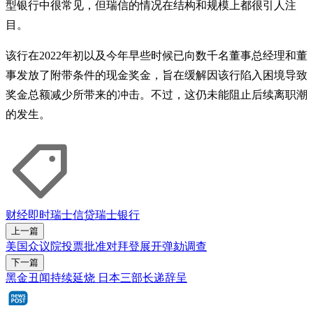
型银行中很常见，但瑞信的情况在结构和规模上都很引人注
目。
该行在2022年初以及今年早些时候已向数千名董事总经理和董
事发放了附带条件的现金奖金，旨在缓解因该行陷入困境导致
奖金总额减少所带来的冲击。不过，这仍未能阻止后续离职潮
的发生。
财经即时
瑞士信贷
瑞士银行
上一篇
美国众议院投票批准对拜登展开弹劾调查
下一篇
黑金丑闻持续延烧 日本三部长递辞呈