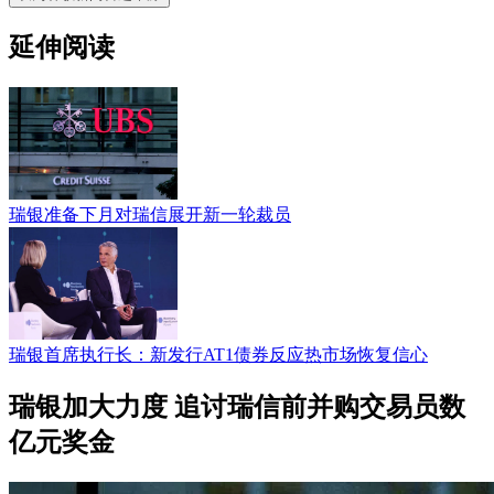
延伸阅读
瑞银准备下月对瑞信展开新一轮裁员
瑞银首席执行长：新发行AT1债券反应热市场恢复信心
瑞银加大力度 追讨瑞信前并购交易员数
亿元奖金