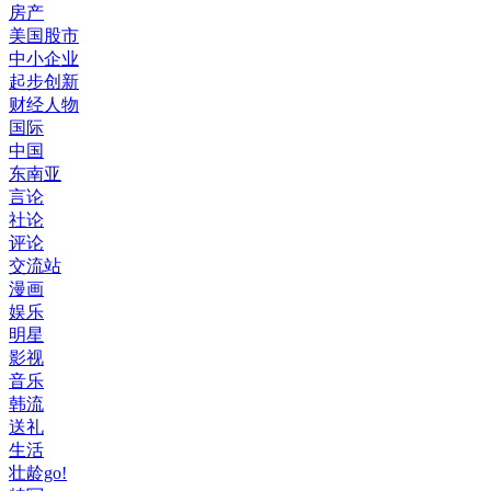
房产
美国股市
中小企业
起步创新
财经人物
国际
中国
东南亚
言论
社论
评论
交流站
漫画
娱乐
明星
影视
音乐
韩流
送礼
生活
壮龄go!