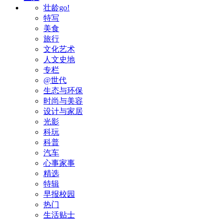
壮龄go!
特写
美食
旅行
文化艺术
人文史地
专栏
@世代
生态与环保
时尚与美容
设计与家居
光影
科玩
科普
汽车
心事家事
精选
特辑
早报校园
热门
生活贴士