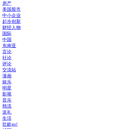
房产
美国股市
中小企业
起步创新
财经人物
国际
中国
东南亚
言论
社论
评论
交流站
漫画
娱乐
明星
影视
音乐
韩流
送礼
生活
壮龄go!