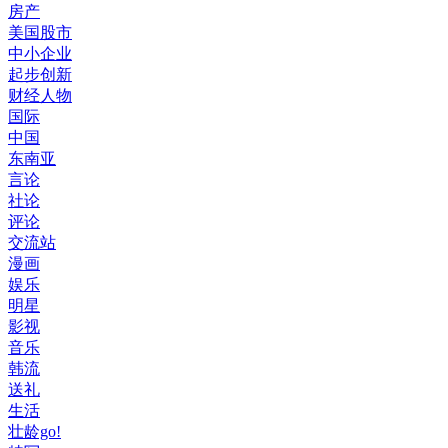
房产
美国股市
中小企业
起步创新
财经人物
国际
中国
东南亚
言论
社论
评论
交流站
漫画
娱乐
明星
影视
音乐
韩流
送礼
生活
壮龄go!