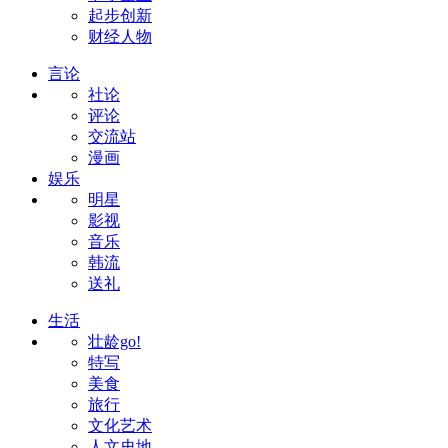
起步创新
财经人物
言论
社论
评论
交流站
漫画
娱乐
明星
影视
音乐
韩流
送礼
生活
壮龄go!
特写
美食
旅行
文化艺术
人文史地