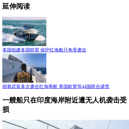
延伸阅读
美国组建多国联盟 保护红海船只免受袭击
胡塞武装多次袭击红海商船 美国欧盟等44国联合谴责
一艘船只在印度海岸附近遭无人机袭击受
损