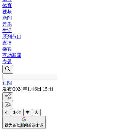
体育
视频
新闻
娱乐
生活
系列节目
直播
播客
互动新闻
专题
订阅
发布
/
2024年1月6日 15:41
小
标准
中
大
设为谷歌新闻首选来源