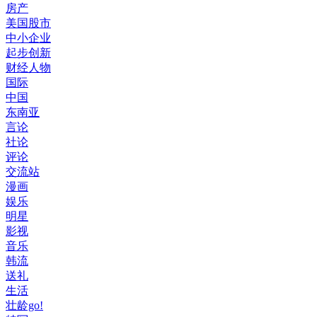
房产
美国股市
中小企业
起步创新
财经人物
国际
中国
东南亚
言论
社论
评论
交流站
漫画
娱乐
明星
影视
音乐
韩流
送礼
生活
壮龄go!