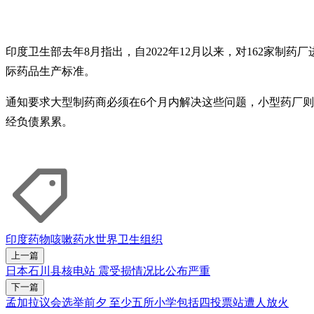
印度卫生部去年8月指出，自2022年12月以来，对162家制
际药品生产标准。
通知要求大型制药商必须在6个月内解决这些问题，小型药厂则
经负债累累。
印度
药物
咳嗽药水
世界卫生组织
上一篇
日本石川县核电站 震受损情况比公布严重
下一篇
孟加拉议会选举前夕 至少五所小学包括四投票站遭人放火