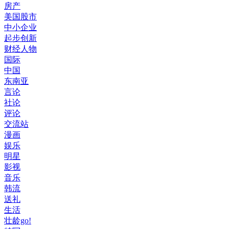
房产
美国股市
中小企业
起步创新
财经人物
国际
中国
东南亚
言论
社论
评论
交流站
漫画
娱乐
明星
影视
音乐
韩流
送礼
生活
壮龄go!