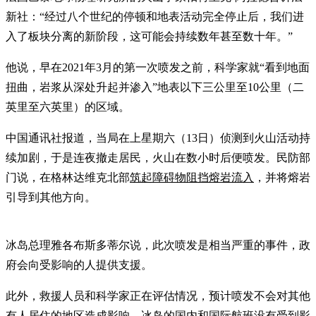
新社：“经过八个世纪的停顿和地表活动完全停止后，我们进
入了板块分离的新阶段，这可能会持续数年甚至数十年。”
他说，早在2021年3月的第一次喷发之前，科学家就“看到地面
扭曲，岩浆从深处升起并渗入”地表以下三公里至10公里（二
英里至六英里）的区域。
中国通讯社报道，当局在上星期六（13日）侦测到火山活动持
续加剧，于是连夜撤走居民，火山在数小时后便喷发。民防部
门说，在格林达维克北部
筑起障碍物阻挡熔岩流入
，并将熔岩
引导到其他方向。
冰岛总理雅各布斯多蒂尔说，此次喷发是相当严重的事件，政
府会向受影响的人提供支援。
此外，救援人员和科学家正在评估情况，预计喷发不会对其他
有人居住的地区造成影响。冰岛的国内和国际航班没有受到影