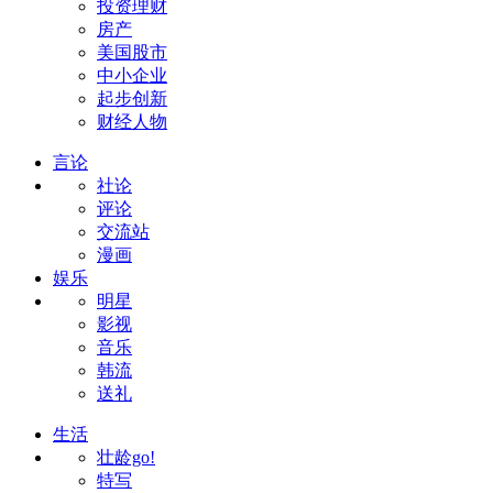
投资理财
房产
美国股市
中小企业
起步创新
财经人物
言论
社论
评论
交流站
漫画
娱乐
明星
影视
音乐
韩流
送礼
生活
壮龄go!
特写