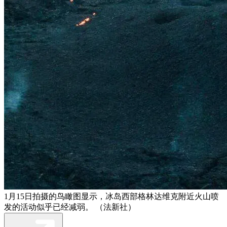
1月15日拍摄的鸟瞰图显示，冰岛西部格林达维克附近火山喷
发的活动似乎已经减弱。 （法新社）