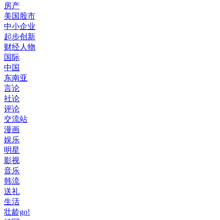
房产
美国股市
中小企业
起步创新
财经人物
国际
中国
东南亚
言论
社论
评论
交流站
漫画
娱乐
明星
影视
音乐
韩流
送礼
生活
壮龄go!