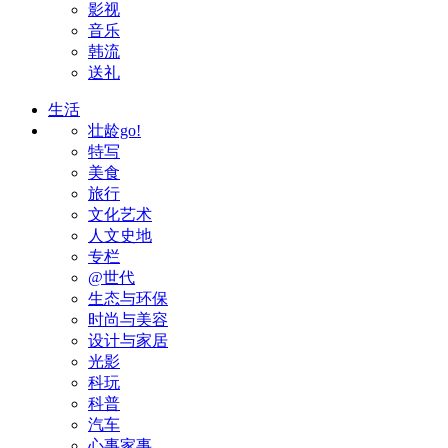
影视
音乐
韩流
送礼
生活
壮龄go!
特写
美食
旅行
文化艺术
人文史地
专栏
@世代
生态与环保
时尚与美容
设计与家居
光影
科玩
科普
汽车
心事家事