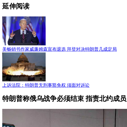
延伸阅读
美畅销书作家威廉姆森宣布退选 拜登对决特朗普几成定局
上诉法院：特朗普无刑事豁免权 须面对诉讼
特朗普称俄乌战争必须结束 指责北约成