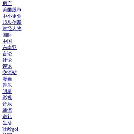
房产
美国股市
中小企业
起步创新
财经人物
国际
中国
东南亚
言论
社论
评论
交流站
漫画
娱乐
明星
影视
音乐
韩流
送礼
生活
壮龄go!