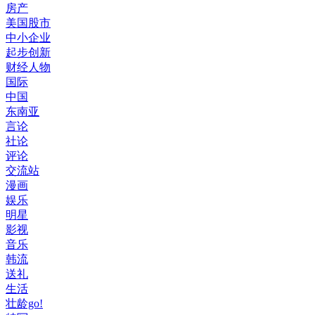
房产
美国股市
中小企业
起步创新
财经人物
国际
中国
东南亚
言论
社论
评论
交流站
漫画
娱乐
明星
影视
音乐
韩流
送礼
生活
壮龄go!