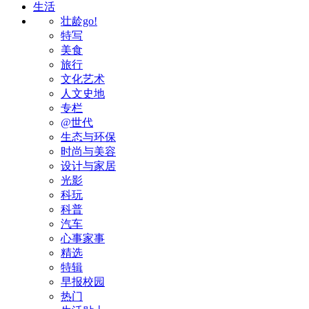
生活
壮龄go!
特写
美食
旅行
文化艺术
人文史地
专栏
@世代
生态与环保
时尚与美容
设计与家居
光影
科玩
科普
汽车
心事家事
精选
特辑
早报校园
热门