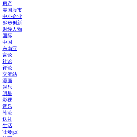
房产
美国股市
中小企业
起步创新
财经人物
国际
中国
东南亚
言论
社论
评论
交流站
漫画
娱乐
明星
影视
音乐
韩流
送礼
生活
壮龄go!