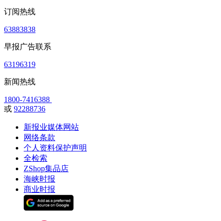
订阅热线
63883838
早报广告联系
63196319
新闻热线
1800-7416388
或
92288736
新报业媒体网站
网络条款
个人资料保护声明
全检索
ZShop集品店
海峡时报
商业时报