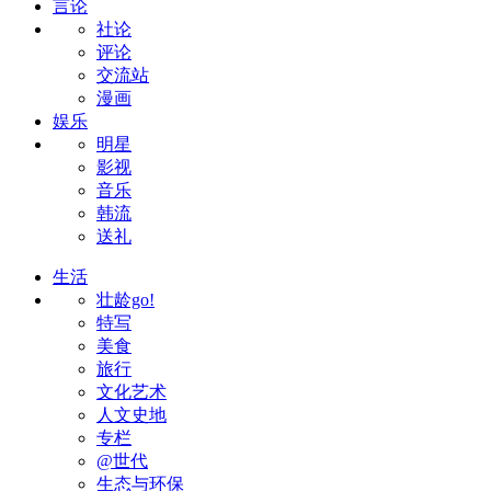
言论
社论
评论
交流站
漫画
娱乐
明星
影视
音乐
韩流
送礼
生活
壮龄go!
特写
美食
旅行
文化艺术
人文史地
专栏
@世代
生态与环保