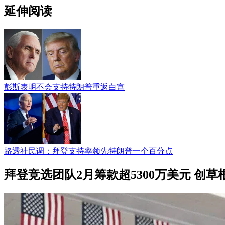
延伸阅读
彭斯表明不会支持特朗普重返白宫
路透社民调：拜登支持率领先特朗普一个百分点
拜登竞选团队2月筹款超5300万美元 创