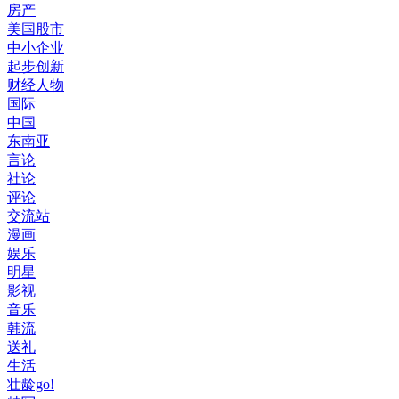
房产
美国股市
中小企业
起步创新
财经人物
国际
中国
东南亚
言论
社论
评论
交流站
漫画
娱乐
明星
影视
音乐
韩流
送礼
生活
壮龄go!