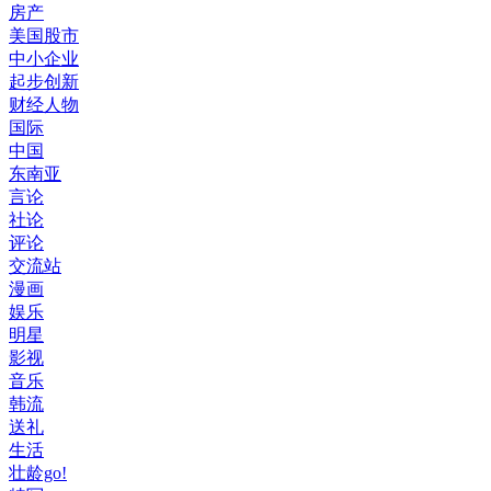
房产
美国股市
中小企业
起步创新
财经人物
国际
中国
东南亚
言论
社论
评论
交流站
漫画
娱乐
明星
影视
音乐
韩流
送礼
生活
壮龄go!