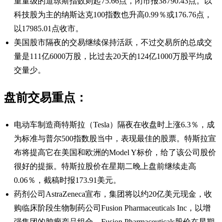
重量级的道琼斯指数则起75.66点，闭市报38790.43点。以
科技股为主的纳斯达克100指数也升高0.99％或176.76点，
以17985.01点收市。
美国股市隔夜的交易继续保持活跃，不过交易所的总成交
量是111亿6000万股，比过去20天的124亿1000万股平均成
交量少。
盘前交易重点：
电动车制造商特斯拉（Tesla）隔夜在收盘时上涨6.3％，成
为标准与普尔500指数股当中，表现最佳的股票。特斯拉宣
布将提高它在美国和欧洲的Model Y标价，给了该公司股价
很好的提振。特斯拉股价在星期二晚上盘前继续走高
0.06％，截稿时报173.91美元。
药剂公司AstraZeneca宣布，集团将以约20亿美元现金，收
购临床阶段生物制药公司Fusion Pharmaceuticals Inc，以增
强集团的肿瘤产品组合。Fusion Pharmaceuticals股价在星期